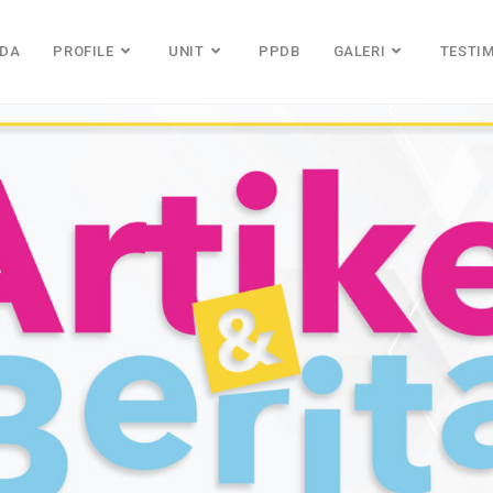
NDA
PROFILE
UNIT
PPDB
GALERI
TESTI