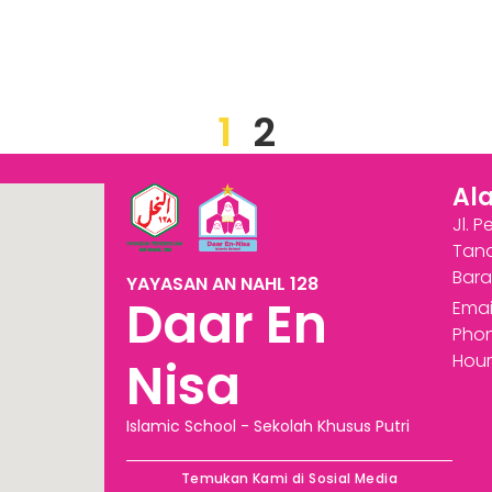
1
2
Al
Jl. 
Tana
Bara
YAYASAN AN NAHL 128
Daar En
Emai
Phon
Hour
Nisa
Islamic School - Sekolah Khusus Putri
Temukan Kami di Sosial Media