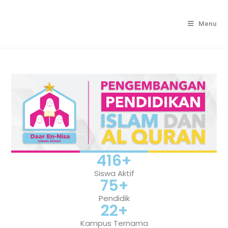
Menu
416
+
Siswa Aktif
75
+
Pendidik
22
+
Kampus Ternama